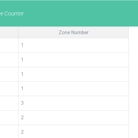
ne Counter
Zone Number
1
1
1
1
3
2
2