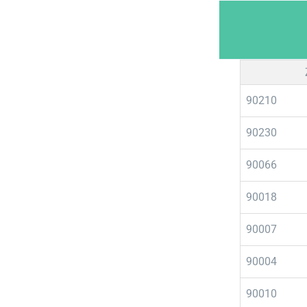
Skip
to
content
90210
90230
90066
90018
90007
90004
90010