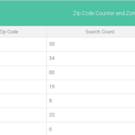
Zip Code Counter and Zo
Zip Code
Search Count
50
54
80
19
8
35
6